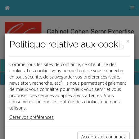
×
Politique relative aux cookies
Base documentaire
Comme tous les sites de confiance, ce site utilise des
cookies. Les cookies vous permettent de vous connecter
en tout sécurité, de sauvegarder vos préférences (veille,
Dépêches
newsletter, recherche, etc.). Ils nous permettent également
de mieux vous connaitre pour mieux vous servir et vous
proposer des services adaptés à vos attentes. Vous
Liste des dernières dépêches
conserverez toujours le contrôle des cookies que nous
utilisons.
Fiscal TPE
Gérer vos préférences
29/05/2026
REVENUS FONCIERS ET RACHAT DE FONDS DE COMMERCE
Acceptez et continuez