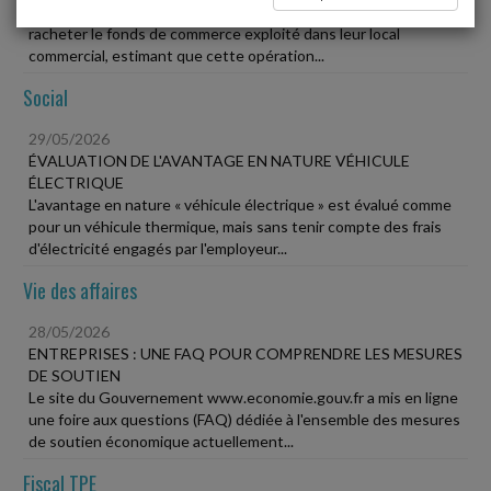
Des propriétaires exercent leur droit de préemption afin de
racheter le fonds de commerce exploité dans leur local
commercial, estimant que cette opération...
Social
29/05/2026
ÉVALUATION DE L'AVANTAGE EN NATURE VÉHICULE
ÉLECTRIQUE
L'avantage en nature « véhicule électrique » est évalué comme
pour un véhicule thermique, mais sans tenir compte des frais
d'électricité engagés par l'employeur...
Vie des affaires
28/05/2026
ENTREPRISES : UNE FAQ POUR COMPRENDRE LES MESURES
DE SOUTIEN
Le site du Gouvernement www.economie.gouv.fr a mis en ligne
une foire aux questions (FAQ) dédiée à l'ensemble des mesures
de soutien économique actuellement...
Fiscal TPE