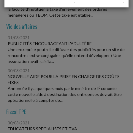
Les communes assurant la collecte des déchets ménagers ont
la faculté d'instituer la taxe d'enlèvement des ordures
ménagères ou TEOM. Cette taxe est établie...
Vie des affaires
31/03/2021
PUBLICITÉS ENCOURAGEANT L'ADULTÈRE
Une entreprise peut-elle diffuser des publicités pour un site de
rencontres extra-conjugales qu'elle entend développer ? Une
association avait saisi la...
30/03/2021
NOUVELLE AIDE POUR LA PRISE EN CHARGE DES COÛTS
FIXES
Annoncée il y a quelques mois par le ministre de l'Économie,
cette nouvelle aide à destination des entreprises devrait être
opérationnelle à compter de...
Fiscal TPE
30/03/2021
ÉDUCATEURS SPÉCIALISÉS ET TVA