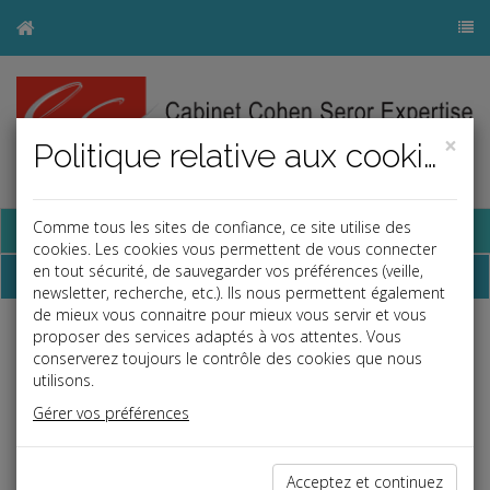
×
Politique relative aux cookies
Base documentaire
Comme tous les sites de confiance, ce site utilise des
cookies. Les cookies vous permettent de vous connecter
en tout sécurité, de sauvegarder vos préférences (veille,
Dépêches
newsletter, recherche, etc.). Ils nous permettent également
de mieux vous connaitre pour mieux vous servir et vous
proposer des services adaptés à vos attentes. Vous
Liste des dernières dépêches
conserverez toujours le contrôle des cookies que nous
utilisons.
Fiscal TPE
Gérer vos préférences
31/03/2021
TAXE D'ENLÈVEMENT DES ORDURES MÉNAGÈRES
Acceptez et continuez