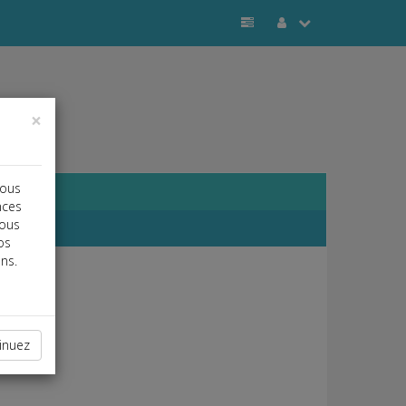
×
vous
nces
vous
os
ns.
inuez