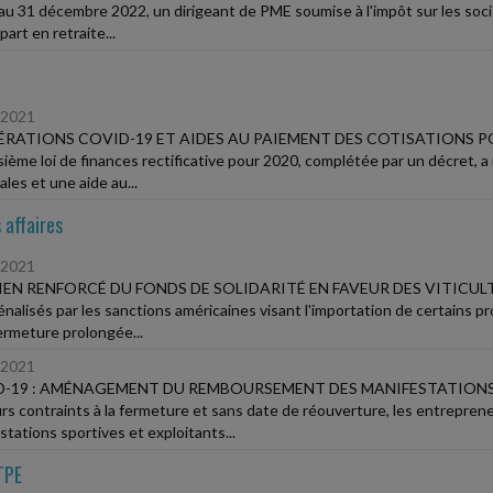
au 31 décembre 2022, un dirigeant de PME soumise à l'impôt sur les soci
art en retraite...
/2021
RATIONS COVID-19 ET AIDES AU PAIEMENT DES COTISATIONS P
isième loi de finances rectificative pour 2020, complétée par un décret, 
les et une aide au...
 affaires
/2021
EN RENFORCÉ DU FONDS DE SOLIDARITÉ EN FAVEUR DES VITICUL
énalisés par les sanctions américaines visant l'importation de certains pr
fermeture prolongée...
/2021
-19 : AMÉNAGEMENT DU REMBOURSEMENT DES MANIFESTATIONS
rs contraints à la fermeture et sans date de réouverture, les entrepren
stations sportives et exploitants...
TPE