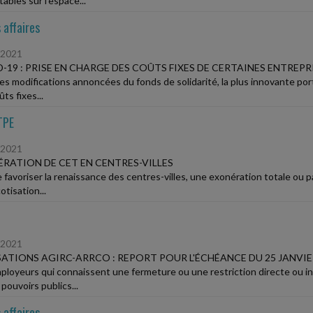
ables sur l'espace...
 affaires
/2021
-19 : PRISE EN CHARGE DES COÛTS FIXES DE CERTAINES ENTREPR
les modifications annoncées du fonds de solidarité, la plus innovante port
ts fixes...
TPE
/2021
RATION DE CET EN CENTRES-VILLES
e favoriser la renaissance des centres-villes, une exonération totale ou p
otisation...
/2021
ATIONS AGIRC-ARRCO : REPORT POUR L'ÉCHÉANCE DU 25 JANVIE
ployeurs qui connaissent une fermeture ou une restriction directe ou ind
 pouvoirs publics...
 affaires