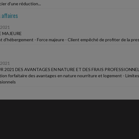
ier d'une réduction...
 affaires
/2021
E MAJEURE
t d'hébergement - Force majeure - Client empêché de profiter de la presta
/2021
R 2021 DES AVANTAGES EN NATURE ET DES FRAIS PROFESSIONNE
tion forfaitaire des avantages en nature nourriture et logement - Limites 
sionnels