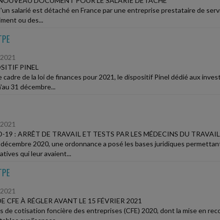
 NOUVEAU DOCUMENT POUR LE SALARIÉ DÉTACHÉ
'un salarié est détaché en France par une entreprise prestataire de servi
iment ou des...
TPE
/2021
SITIF PINEL
 cadre de la loi de finances pour 2021, le dispositif Pinel dédié aux inve
à'au 31 décembre...
/2021
-19 : ARRÊT DE TRAVAIL ET TESTS PAR LES MÉDECINS DU TRAVAIL
décembre 2020, une ordonnance a posé les bases juridiques permettant 
tives qui leur avaient...
TPE
/2021
DE CFE À RÉGLER AVANT LE 15 FÉVRIER 2021
is de cotisation foncière des entreprises (CFE) 2020, dont la mise en r