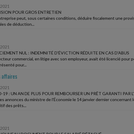
/2021
ISION POUR GROS ENTRETIEN
treprise peut, sous certaines conditions, déduire fiscalement une provis
les de déduction...
/2021
CIEMENT NUL : INDEMNITÉ D'ÉVICTION RÉDUITE EN CAS D'ABUS
ecteur commercial, en litige avec son employeur, avait été licencié pour p
résenté pour...
 affaires
/2021
-19 : UN AN DE PLUS POUR REMBOURSER UN PRÊT GARANTI PAR L
les annonces du ministre de l'Économie le 14 janvier dernier concernant 
tif des prêts...
/2021