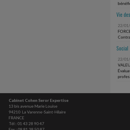
bénéfic
Vie des
22/01
FORC
Contra
Social
22/01
VALEU
Évalua
profes
Cabinet Cohen Seror Expertise
13 bis avenue Marie Louise
94210 La Varenne-Saint-Hilaire
FRANCE
Tél : 01 43 28 90 47
Fax : 09 81 38 50 87