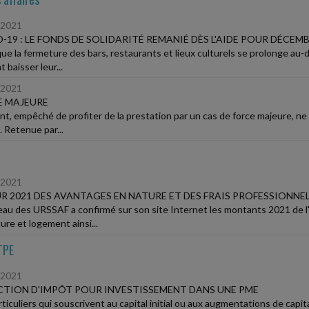
/2021
-19 : LE FONDS DE SOLIDARITÉ REMANIÉ DÈS L'AIDE POUR DÉCEMB
que la fermeture des bars, restaurants et lieux culturels se prolonge au-
 baisser leur...
/2021
E MAJEURE
ent, empêché de profiter de la prestation par un cas de force majeure, n
. Retenue par...
/2021
R 2021 DES AVANTAGES EN NATURE ET DES FRAIS PROFESSIONNE
eau des URSSAF a confirmé sur son site Internet les montants 2021 de l'
ure et logement ainsi...
TPE
/2021
TION D'IMPÔT POUR INVESTISSEMENT DANS UNE PME
rticuliers qui souscrivent au capital initial ou aux augmentations de cap