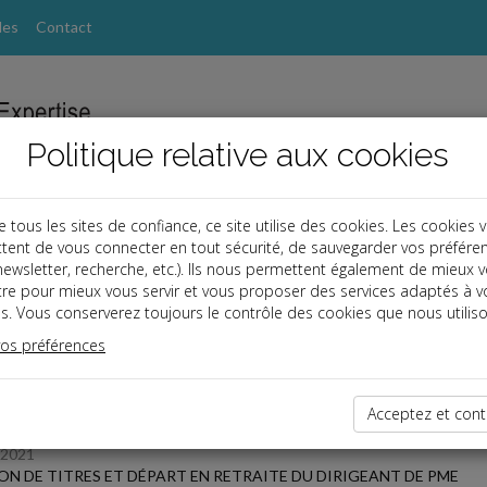
les
Contact
Politique relative aux cookies
ous les sites de confiance, ce site utilise des cookies. Les cookies 
tent de vous connecter en tout sécurité, de sauvegarder vos préfére
s
, newsletter, recherche, etc.). Ils nous permettent également de mieux 
tre pour mieux vous servir et vous proposer des services adaptés à v
s. Vous conserverez toujours le contrôle des cookies que nous utiliso
 des dernières dépêches
vos préférences
TPE
Acceptez et cont
/2021
ON DE TITRES ET DÉPART EN RETRAITE DU DIRIGEANT DE PME