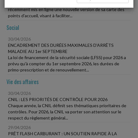
La Direction générale des finances publiques (DGFiP) a
récemment mis en ligne une nouvelle version de sa carte des
points d'accueil, visant à faciliter...
Social
30/04/2026
ENCADREMENT DES DURÉES MAXIMALES D'ARRÊTS
MALADIE AU 1er SEPTEMBRE
La loi de financement de la sécurité sociale (LFSS) pour 2026 a
prévu qu'à compter du 1er septembre 2026, les durées de
primo-prescription et de renouvellement...
Vie des affaires
30/04/2026
CNIL : LES PRIORITÉS DE CONTRÔLE POUR 2026
Chaque année, la CNIL définit ses thématiques prioritaires de
contrôles. Pour 2026, la CNIL va porter son attention sur le
respect du règlement général...
29/04/2026
PRÊT FLASH CARBURANT : UN SOUTIEN RAPIDE À LA