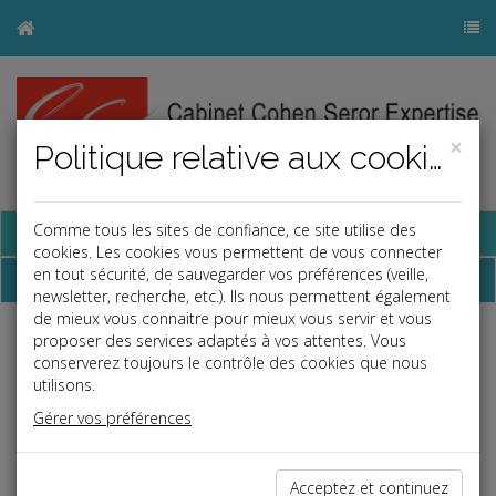
×
Politique relative aux cookies
Base documentaire
Comme tous les sites de confiance, ce site utilise des
cookies. Les cookies vous permettent de vous connecter
en tout sécurité, de sauvegarder vos préférences (veille,
Dépêches
newsletter, recherche, etc.). Ils nous permettent également
de mieux vous connaitre pour mieux vous servir et vous
proposer des services adaptés à vos attentes. Vous
Liste des dernières dépêches
conserverez toujours le contrôle des cookies que nous
utilisons.
Fiscal TPE
Gérer vos préférences
30/04/2026
POINTS D'ACCUEIL DE LA DGFIP
Acceptez et continuez